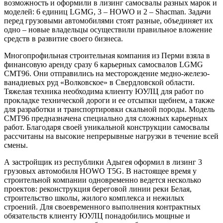
возможность и оформили в лизинг самосвалы разных марок и
моделей: 6 единиц LGMG, 3 – HOWO и 2 – Shacman. Задачи
перед грузовыми автомобилями стоят разные, объединяет их
одно – новые владельцы осуществили правильное вложение
средств в развитие своего бизнеса.
Многопрофильная строительная компания из Перми взяла в
финансовую аренду сразу 6 карьерных самосвалов LGMG
CMT96. Они отправились на месторождение медно-железо-
ванадиевых руд «Волковское» в Свердловской области.
Тяжелая техника необходима клиенту ЮУЛЦ для работ по
прокладке технической дороги и ее отсыпки щебнем, а также
для разработки и транспортировки скальной породы. Модель
CMT96 предназначена специально для сложных карьерных
работ. Благодаря своей уникальной конструкции самосвалы
рассчитаны на высокие непрерывные нагрузки в течение всей
смены.
А застройщик из республики Адыгея оформил в лизинг 3
грузовых автомобиля HOWO T5G. В настоящее время у
строительной компании одновременно ведется несколько
проектов: реконструкция береговой линии реки Белая,
строительство школы, жилого комплекса и нежилых
строений. Для своевременного выполнения контрактных
обязательств клиенту ЮУЛЦ понадобились мощные и