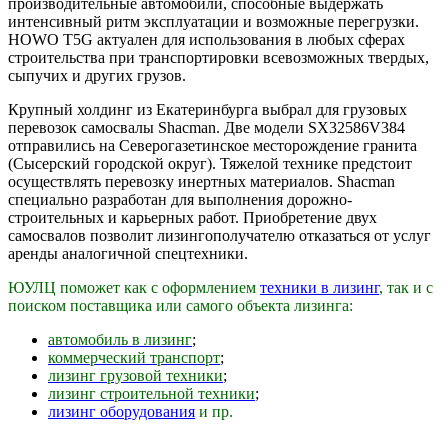
производительные автомобили, способные выдержать
интенсивный ритм эксплуатации и возможные перегрузки.
HOWO T5G актуален для использования в любых сферах
строительства при транспортировки всевозможных твердых,
сыпучих и других грузов.
Крупный холдинг из Екатеринбурга выбрал для грузовых
перевозок самосвалы Shacman. Две модели SX32586V384
отправились на Северогазетинское месторождение гранита
(Сысерский городской округ). Тяжелой технике предстоит
осуществлять перевозку инертных материалов. Shacman
специально разработан для выполнения дорожно-
строительных и карьерных работ. Приобретение двух
самосвалов позволит лизингополучателю отказаться от услуг
аренды аналогичной спецтехники.
ЮУЛЦ поможет как с оформлением
техники в лизинг
, так и с
поиском поставщика или самого объекта лизинга:
автомобиль в лизинг
;
коммерческий транспорт
;
лизинг грузовой техники
;
лизинг строительной техники
;
лизинг оборудования
и пр.