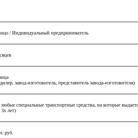
ицо / Индивидуальный предприниматель
сяцев
лица
илер, завод-изготовитель, представитель завода-изготовителя)
 любые специальные транспортные средства, на которые выдае
 3х лет)
н. руб.